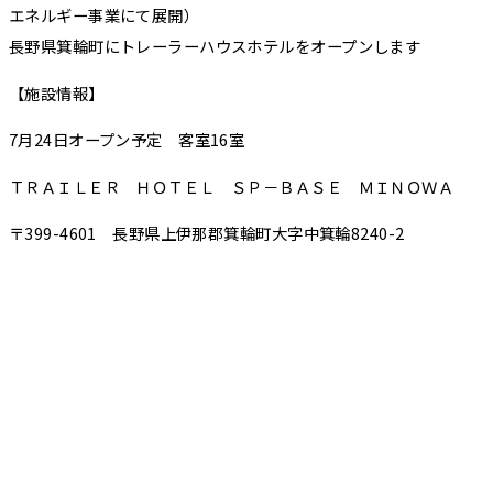
エネルギー事業にて展開）
長野県箕輪町にトレーラーハウスホテルをオープンします
【施設情報】
7月24日オープン予定 客室16室
ＴＲＡＩＬＥＲ ＨＯＴＥＬ ＳＰ－ＢＡＳＥ ＭＩＮＯＷＡ
〒399-4601 長野県上伊那郡箕輪町大字中箕輪8240-2